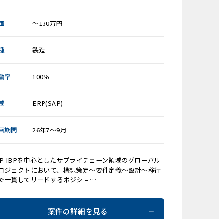
価
～130万円
種
製造
働率
100%
域
ERP(SAP)
画期間
26年7～9月
AP IBPを中心としたサプライチェーン領域のグローバル
ロジェクトにおいて、構想策定～要件定義～設計～移行
で一貫してリードするポジショ…
案件の詳細を見る