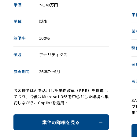
単価
～140万円
単
業種
製造
業
稼働率
100%
稼
領域
アナリティクス
領
参画期間
26年7～9月
参
お客様ではAIを活用した業務改革（BPR）を推進し
ており、今後はMicrosoft365を中心とした環境へ集
S
約しながら、Copilotを活用…
プ
ま
案件の詳細を見る