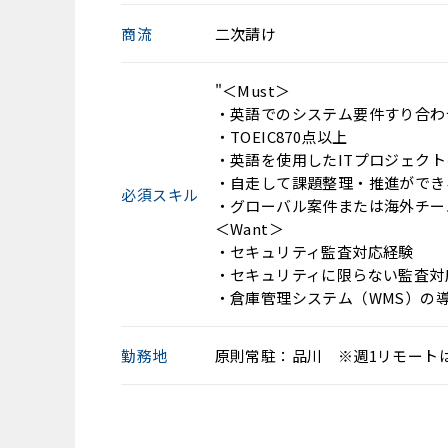
商流
二次請け
"＜Must＞
・英語でのシステム要件すり合わ
・TOEIC870点以上
・英語を使用したITプロジェク
・自走して課題整理・推進ができ
必須スキル
・グローバル案件または海外チー
＜Want＞
・セキュリティ監査対応経験
・セキュリティに限らない監査対
・倉庫管理システム（WMS）の導
勤務地
原則常駐：品川 ※週1リモート