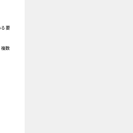
ある要
を複数