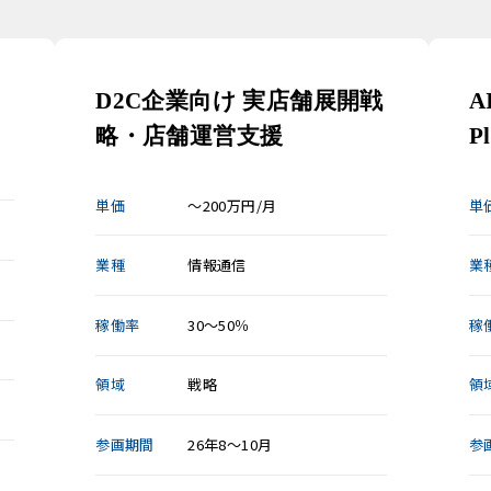
D2C企業向け 実店舗展開戦
A
略・店舗運営支援
P
単価
～200万円/月
単
業種
情報通信
業
稼働率
30～50％
稼
領域
戦略
領
参画期間
26年8～10月
参