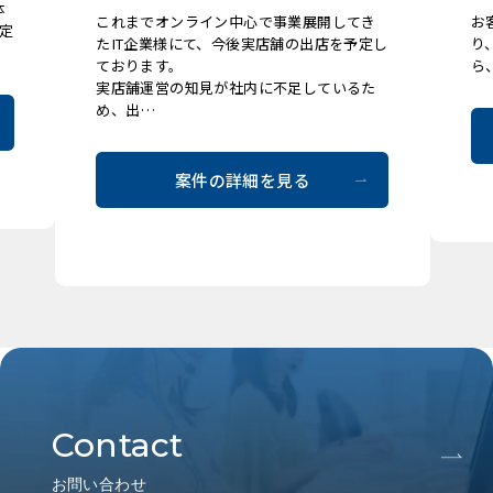
体
これまでオンライン中心で事業展開してき
お
定
たIT企業様にて、今後実店舗の出店を予定し
り
ております。
ら、
実店舗運営の知見が社内に不足しているた
め、出…
案件の詳細を見る
Contact
お問い合わせ