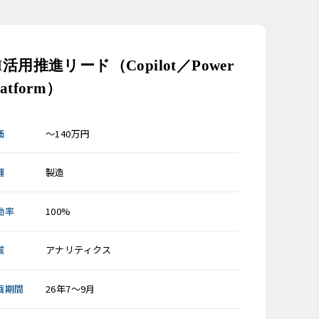
I活用推進リード（Copilot／Power
latform）
価
～140万円
種
製造
働率
100%
域
アナリティクス
画期間
26年7～9月