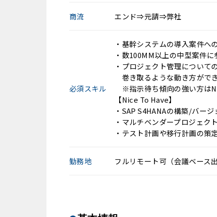
商流
エンド⇒元請⇒弊社
・基幹システムの導入案件へ
・数100MM以上の中型案件
・プロジェクト管理について
巻き取るような動き方がで
必須スキル
※指示待ち傾向の強い方はN
【Nice To Have】
・SAP S4HANAの構築/
・マルチベンダープロジェクト
・テスト計画や移行計画の策
勤務地
フルリモート可（会議ベース