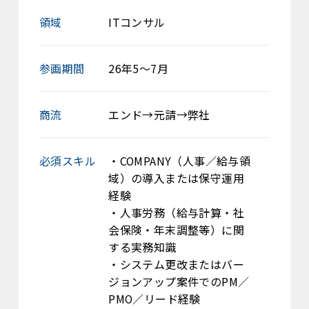
領域
ITコンサル
参画期間
26年5～7月
商流
エンド→元請→弊社
必須スキル
・COMPANY（人事／給与領
域）の導入または保守運用
経験
・人事労務（給与計算・社
会保険・年末調整等）に関
する実務知識
・システム更改またはバー
ジョンアップ案件でのPM／
PMO／リード経験