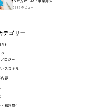
った方がいい？事業用メー...
6335 のビュー
カテゴリー
知らせ
ログ
クノロジー
ジネススキル
事内容
入
立
金・福利厚生