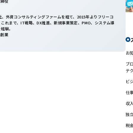
表取締役
入社、外資コンサルティングファームを経て、2015年よりフリーコ
これまで、IT戦略、DX推進、新規事業策定、PMO、システム導
を経験。
共同創業
お
ブ
テ
ビ
仕
収
独
税