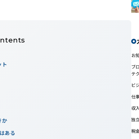
ntents
お
ット
ブ
テ
ビ
仕
収
独
きか
税
はある