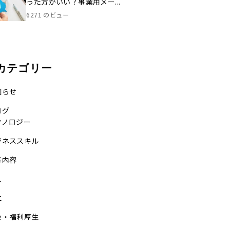
った方がいい？事業用メー...
6271 のビュー
カテゴリー
知らせ
ログ
クノロジー
ジネススキル
事内容
入
立
金・福利厚生