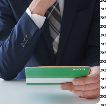
20
20
20
20
20
20
20
20
20
20
20
20
20