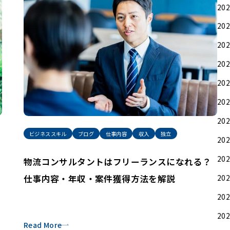
20
20
20
20
20
20
20
ビジネススキル
ブログ
仕事内容
収入
独立
20
20
物流コンサルタントはフリーランスになれる？
20
仕事内容・年収・案件獲得方法を解説
20
20
Read More