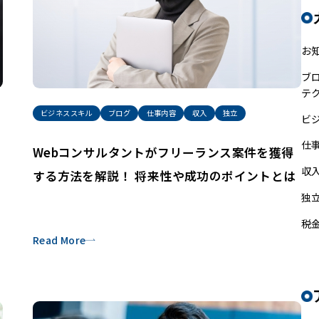
お
ブ
テ
ビジネススキル
ブログ
仕事内容
収入
独立
ビ
仕
Webコンサルタントがフリーランス案件を獲得
収
する方法を解説！ 将来性や成功のポイントとは
独
税
Read More