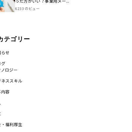
った方がいい？事業用メー...
6233 のビュー
カテゴリー
知らせ
ログ
クノロジー
ジネススキル
事内容
入
立
金・福利厚生