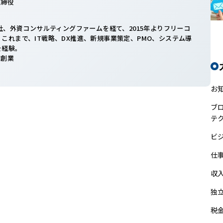
表取締役
入社、外資コンサルティングファームを経て、2015年よりフリーコ
これまで、IT戦略、DX推進、新規事業策定、PMO、システム導
を経験。
共同創業
お
ブ
テ
ビ
仕
収
独
税