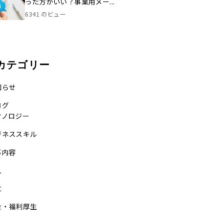
った方がいい？事業用メー...
6341 のビュー
カテゴリー
知らせ
ログ
クノロジー
ジネススキル
事内容
入
立
金・福利厚生