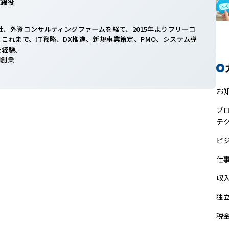
表取締役
入社、外資コンサルティングファームを経て、2015年よりフリーコ
これまで、IT戦略、DX推進、新規事業策定、PMO、システム導
を経験。
共同創業
お
ブ
テ
ビ
仕
収
独
税